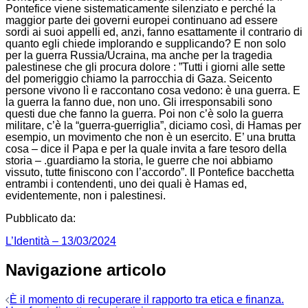
Pontefice viene sistematicamente silenziato e perché la
maggior parte dei governi europei continuano ad essere
sordi ai suoi appelli ed, anzi, fanno esattamente il contrario di
quanto egli chiede implorando e supplicando? E non solo
per la guerra Russia/Ucraina, ma anche per la tragedia
palestinese che gli procura dolore : ”Tutti i giorni alle sette
del pomeriggio chiamo la parrocchia di Gaza. Seicento
persone vivono lì e raccontano cosa vedono: è una guerra. E
la guerra la fanno due, non uno. Gli irresponsabili sono
questi due che fanno la guerra. Poi non c’è solo la guerra
militare, c’è la “guerra-guerriglia”, diciamo così, di Hamas per
esempio, un movimento che non è un esercito. E’ una brutta
cosa – dice il Papa e per la quale invita a fare tesoro della
storia – .guardiamo la storia, le guerre che noi abbiamo
vissuto, tutte finiscono con l’accordo”. Il Pontefice bacchetta
entrambi i contendenti, uno dei quali è Hamas ed,
evidentemente, non i palestinesi.
Pubblicato da:
L’Identità – 13/03/2024
Navigazione articolo
È il momento di recuperare il rapporto tra etica e finanza.