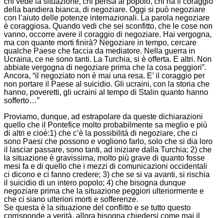
chi vede la situazione, chi pensa al popolo, chi ha il coraggio
della bandiera bianca, di negoziare. Oggi si può negoziare
con l’aiuto delle potenze internazionali. La parola negoziare
è coraggiosa. Quando vedi che sei sconfitto, che le cose non
vanno, occorre avere il coraggio di negoziare. Hai vergogna,
ma con quante morti finirà? Negoziare in tempo, cercare
qualche Paese che faccia da mediatore. Nella guerra in
Ucraina, ce ne sono tanti. La Turchia, si è offerta. E altri. Non
abbiate vergogna di negoziare prima che la cosa peggiori”.
Ancora, “il negoziato non è mai una resa. E’ il coraggio per
non portare il Paese al suicidio. Gli ucraini, con la storia che
hanno, poveretti, gli ucraini al tempo di Stalin quanto hanno
sofferto…”
Proviamo, dunque, ad estrapolare da queste dichiarazioni
quello che il Pontefice molto probabilmente sa meglio e più
di altri e cioè:1) che c’è la possibilità di negoziare, che ci
sono Paesi che possono e vogliono farlo, solo che si dia loro
il lasciar passare, sono tanti, ad iniziare dalla Turchia; 2) che
la situazione è gravissima, molto più grave di quanto fosse
mesi fa e di quello che i mezzi di comunicazioni occidentali
ci dicono e ci fanno credere; 3) che se si va avanti, si rischia
il suicidio di un intero popolo; 4) che bisogna dunque
negoziare prima che la situazione peggiori ulteriormente e
che ci siano ulteriori morti e sofferenze.
Se questa è la situazione del conflitto e se tutto questo
corrisponde a verità, allora bisogna chiedersi come mai il