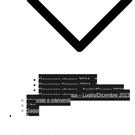
Rassegna stampa 2024 – II
Rassegna Stampa 2024 – I
Rassegna stampa – Aprile/Giugno 2023
Rassegna stampa – Luglio/Dicembre 2023
Interviste e interventi
Libri
Saggi
Attività